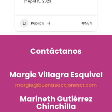
April 15, 2023
Publica
+1
584
Contáctanos
Margie Villagra Esquivel
margie@buenasaccionescr.com
Marineth Gutiérrez
Chinchilla